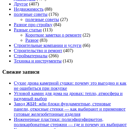
Другое
(407)
Недвижимость
(88)
полезные советы
(176)
полезные советы
(27)
Разное про стройку
(84)
Разные статьи
(113)
Короткие заметки о ремонте
(22)
Разное
(83)
Строительные компании и услуги
(66)
Строительство и ремонт
(407)
Стройматериалы
(266)
Техника и инструменты
(143)
Свежие записи
Сухие дрова камерной сушки: почему это выгодно и как
не ошибиться при покупке
Угловой камин для дома на дровах: тепло, атмосфера и
разумный выбор
Завод ЖБИ: жби блоки фундаментные, стеновые
панели, откосные стенки — как выбирают и применяют
готовые железобетонные изделия
Инженерные пластики: полиэфирэфиркетон,
поликарбонатные стержни — где и почему их выбирают