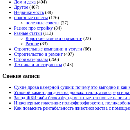
Дом и дача
(404)
Другое
(407)
Недвижимость
(88)
полезные советы
(176)
полезные советы
(27)
Разное про стройку
(84)
Разные статьи
(113)
Короткие заметки о ремонте
(22)
Разное
(83)
Строительные компании и услуги
(66)
Строительство и ремонт
(407)
Стройматериалы
(266)
Техника и инструменты
(143)
Свежие записи
Сухие дрова камерной сушки: почему это выгодно и как 
Угловой камин для дома на дровах: тепло, атмосфера и 
Завод ЖБИ: жби блоки фундаментные, стеновые панели,
Инженерные пластики: полиэфирэфиркетон, поликарбон
Как повысить рентабельность животноводства с помощью