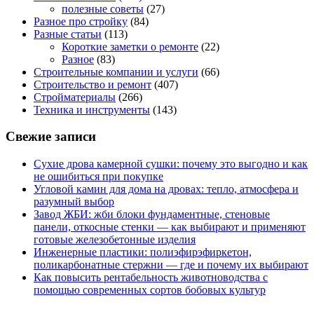
полезные советы
(27)
Разное про стройку
(84)
Разные статьи
(113)
Короткие заметки о ремонте
(22)
Разное
(83)
Строительные компании и услуги
(66)
Строительство и ремонт
(407)
Стройматериалы
(266)
Техника и инструменты
(143)
Свежие записи
Сухие дрова камерной сушки: почему это выгодно и как
не ошибиться при покупке
Угловой камин для дома на дровах: тепло, атмосфера и
разумный выбор
Завод ЖБИ: жби блоки фундаментные, стеновые
панели, откосные стенки — как выбирают и применяют
готовые железобетонные изделия
Инженерные пластики: полиэфирэфиркетон,
поликарбонатные стержни — где и почему их выбирают
Как повысить рентабельность животноводства с
помощью современных сортов бобовых культур