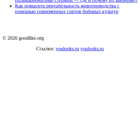
поликарбонатные стержни — где и почему их выбирают
Как повысить рентабельность животноводства с
помощью современных сортов бобовых культур
© 2026 goodlike.org
Ссылки:
youlooks.ru
youlooks.ru