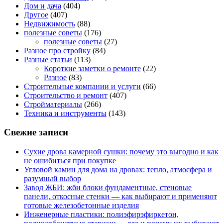
Дом и дача
(404)
Другое
(407)
Недвижимость
(88)
полезные советы
(176)
полезные советы
(27)
Разное про стройку
(84)
Разные статьи
(113)
Короткие заметки о ремонте
(22)
Разное
(83)
Строительные компании и услуги
(66)
Строительство и ремонт
(407)
Стройматериалы
(266)
Техника и инструменты
(143)
Свежие записи
Сухие дрова камерной сушки: почему это выгодно и как
не ошибиться при покупке
Угловой камин для дома на дровах: тепло, атмосфера и
разумный выбор
Завод ЖБИ: жби блоки фундаментные, стеновые
панели, откосные стенки — как выбирают и применяют
готовые железобетонные изделия
Инженерные пластики: полиэфирэфиркетон,