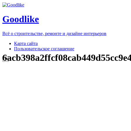
Goodlike
Всё о строительстве, ремонте и дизайне интерьеров
Карта сайта
Пользовательское соглашение
6acb398a2ffcf08cab449d55cc9e