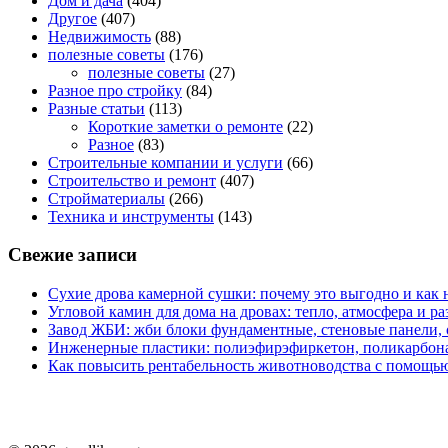
Дом и дача
(404)
Другое
(407)
Недвижимость
(88)
полезные советы
(176)
полезные советы
(27)
Разное про стройку
(84)
Разные статьи
(113)
Короткие заметки о ремонте
(22)
Разное
(83)
Строительные компании и услуги
(66)
Строительство и ремонт
(407)
Стройматериалы
(266)
Техника и инструменты
(143)
Свежие записи
Сухие дрова камерной сушки: почему это выгодно и как 
Угловой камин для дома на дровах: тепло, атмосфера и 
Завод ЖБИ: жби блоки фундаментные, стеновые панели,
Инженерные пластики: полиэфирэфиркетон, поликарбон
Как повысить рентабельность животноводства с помощью