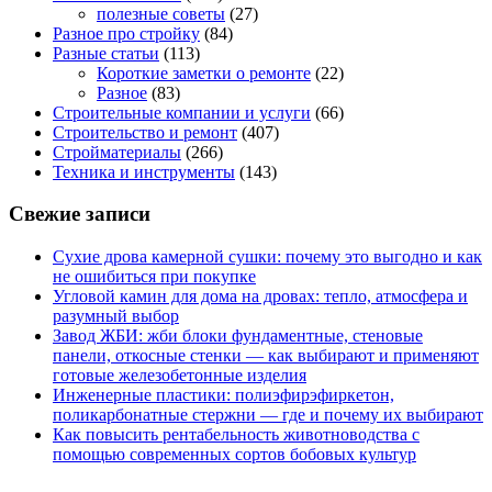
полезные советы
(27)
Разное про стройку
(84)
Разные статьи
(113)
Короткие заметки о ремонте
(22)
Разное
(83)
Строительные компании и услуги
(66)
Строительство и ремонт
(407)
Стройматериалы
(266)
Техника и инструменты
(143)
Свежие записи
Сухие дрова камерной сушки: почему это выгодно и как
не ошибиться при покупке
Угловой камин для дома на дровах: тепло, атмосфера и
разумный выбор
Завод ЖБИ: жби блоки фундаментные, стеновые
панели, откосные стенки — как выбирают и применяют
готовые железобетонные изделия
Инженерные пластики: полиэфирэфиркетон,
поликарбонатные стержни — где и почему их выбирают
Как повысить рентабельность животноводства с
помощью современных сортов бобовых культур