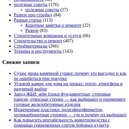
полезные советы
(176)
полезные советы
(27)
Разное про стройку
(84)
Разные статьи
(113)
Короткие заметки о ремонте
(22)
Разное
(83)
Строительные компании и услуги
(66)
Строительство и ремонт
(407)
Стройматериалы
(266)
Техника и инструменты
(143)
Свежие записи
Сухие дрова камерной сушки: почему это выгодно и как
не ошибиться при покупке
Угловой камин для дома на дровах: тепло, атмосфера и
разумный выбор
Завод ЖБИ: жби блоки фундаментные, стеновые
панели, откосные стенки — как выбирают и применяют
готовые железобетонные изделия
Инженерные пластики: полиэфирэфиркетон,
поликарбонатные стержни — где и почему их выбирают
Как повысить рентабельность животноводства с
помощью современных сортов бобовых культур