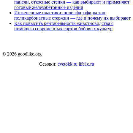
панели, откосные стенки — как выбирают и применяют
готовые железобетонные изделия
Инженерные пластики: полиэфирэфиркетон,
поликарбонатные стержни — где и почему их выбирают
Как повысить рентабельность животноводства с
помощью современных сортов бобовых культур
© 2026 goodlike.org
Ссылки:
cvetokk.ru
life1c.ru