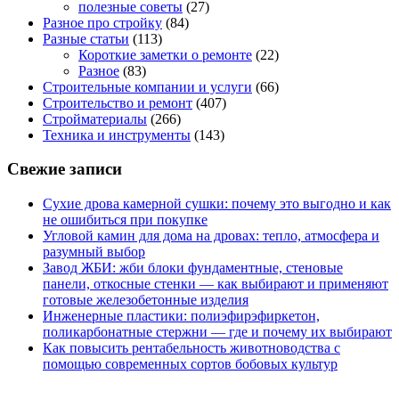
полезные советы
(27)
Разное про стройку
(84)
Разные статьи
(113)
Короткие заметки о ремонте
(22)
Разное
(83)
Строительные компании и услуги
(66)
Строительство и ремонт
(407)
Стройматериалы
(266)
Техника и инструменты
(143)
Свежие записи
Сухие дрова камерной сушки: почему это выгодно и как
не ошибиться при покупке
Угловой камин для дома на дровах: тепло, атмосфера и
разумный выбор
Завод ЖБИ: жби блоки фундаментные, стеновые
панели, откосные стенки — как выбирают и применяют
готовые железобетонные изделия
Инженерные пластики: полиэфирэфиркетон,
поликарбонатные стержни — где и почему их выбирают
Как повысить рентабельность животноводства с
помощью современных сортов бобовых культур