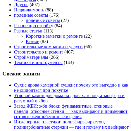
Другое
(407)
Недвижимость
(88)
полезные советы
(176)
полезные советы
(27)
Разное про стройку
(84)
Разные статьи
(113)
Короткие заметки о ремонте
(22)
Разное
(83)
Строительные компании и услуги
(66)
Строительство и ремонт
(407)
Стройматериалы
(266)
Техника и инструменты
(143)
Свежие записи
Сухие дрова камерной сушки: почему это выгодно и как
не ошибиться при покупке
Угловой камин для дома на дровах: тепло, атмосфера и
разумный выбор
Завод ЖБИ: жби блоки фундаментные, стеновые
панели, откосные стенки — как выбирают и применяют
готовые железобетонные изделия
Инженерные пластики: полиэфирэфиркетон,
поликарбонатные стержни — где и почему их выбирают