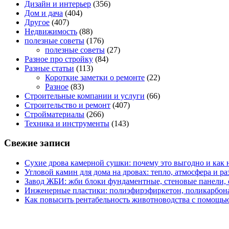
Дизайн и интерьер
(356)
Дом и дача
(404)
Другое
(407)
Недвижимость
(88)
полезные советы
(176)
полезные советы
(27)
Разное про стройку
(84)
Разные статьи
(113)
Короткие заметки о ремонте
(22)
Разное
(83)
Строительные компании и услуги
(66)
Строительство и ремонт
(407)
Стройматериалы
(266)
Техника и инструменты
(143)
Свежие записи
Сухие дрова камерной сушки: почему это выгодно и как 
Угловой камин для дома на дровах: тепло, атмосфера и 
Завод ЖБИ: жби блоки фундаментные, стеновые панели,
Инженерные пластики: полиэфирэфиркетон, поликарбон
Как повысить рентабельность животноводства с помощью