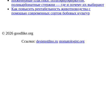
Инженерные пластики: полиэфирэфиркетон,
поликарбонатные стержни — где и почему их выбирают
Как повысить рентабельность животноводства с
помощью современных сортов бобовых культур
© 2026 goodlike.org
Ссылки:
designstilno.ru
stomatologist.org