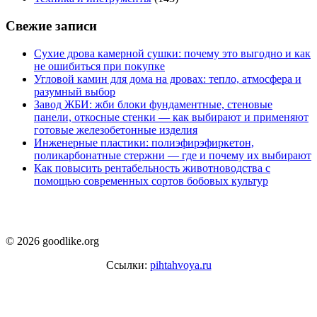
Свежие записи
Сухие дрова камерной сушки: почему это выгодно и как
не ошибиться при покупке
Угловой камин для дома на дровах: тепло, атмосфера и
разумный выбор
Завод ЖБИ: жби блоки фундаментные, стеновые
панели, откосные стенки — как выбирают и применяют
готовые железобетонные изделия
Инженерные пластики: полиэфирэфиркетон,
поликарбонатные стержни — где и почему их выбирают
Как повысить рентабельность животноводства с
помощью современных сортов бобовых культур
© 2026 goodlike.org
Ссылки:
pihtahvoya.ru