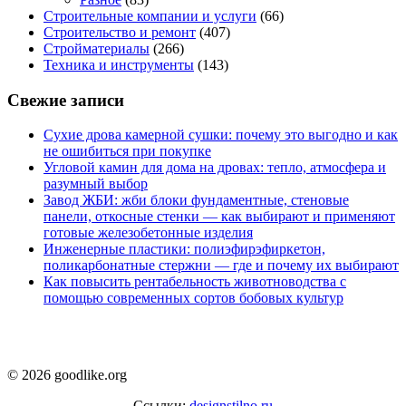
Строительные компании и услуги
(66)
Строительство и ремонт
(407)
Стройматериалы
(266)
Техника и инструменты
(143)
Свежие записи
Сухие дрова камерной сушки: почему это выгодно и как
не ошибиться при покупке
Угловой камин для дома на дровах: тепло, атмосфера и
разумный выбор
Завод ЖБИ: жби блоки фундаментные, стеновые
панели, откосные стенки — как выбирают и применяют
готовые железобетонные изделия
Инженерные пластики: полиэфирэфиркетон,
поликарбонатные стержни — где и почему их выбирают
Как повысить рентабельность животноводства с
помощью современных сортов бобовых культур
© 2026 goodlike.org
Ссылки:
designstilno.ru