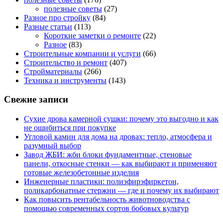
полезные советы
(27)
Разное про стройку
(84)
Разные статьи
(113)
Короткие заметки о ремонте
(22)
Разное
(83)
Строительные компании и услуги
(66)
Строительство и ремонт
(407)
Стройматериалы
(266)
Техника и инструменты
(143)
Свежие записи
Сухие дрова камерной сушки: почему это выгодно и как
не ошибиться при покупке
Угловой камин для дома на дровах: тепло, атмосфера и
разумный выбор
Завод ЖБИ: жби блоки фундаментные, стеновые
панели, откосные стенки — как выбирают и применяют
готовые железобетонные изделия
Инженерные пластики: полиэфирэфиркетон,
поликарбонатные стержни — где и почему их выбирают
Как повысить рентабельность животноводства с
помощью современных сортов бобовых культур