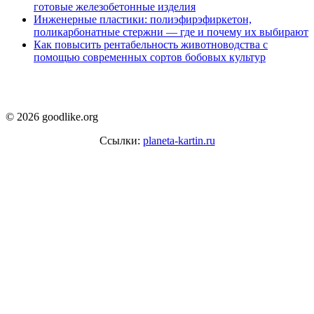
готовые железобетонные изделия
Инженерные пластики: полиэфирэфиркетон,
поликарбонатные стержни — где и почему их выбирают
Как повысить рентабельность животноводства с
помощью современных сортов бобовых культур
© 2026 goodlike.org
Ссылки:
planeta-kartin.ru