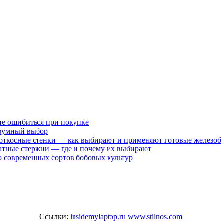
не ошибиться при покупке
разумный выбор
 откосные стенки — как выбирают и применяют готовые железо
атные стержни — где и почему их выбирают
 современных сортов бобовых культур
Ссылки:
insidemylaptop.ru
www.stilnos.com