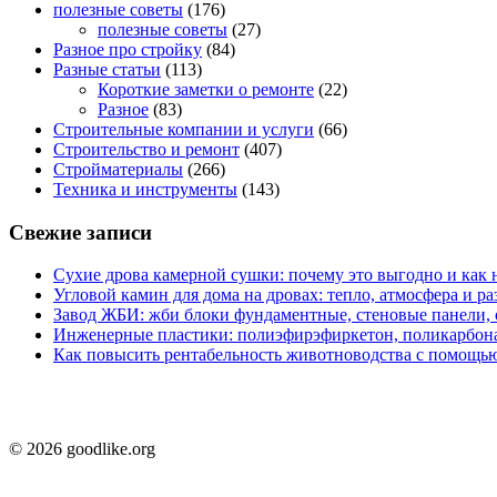
полезные советы
(176)
полезные советы
(27)
Разное про стройку
(84)
Разные статьи
(113)
Короткие заметки о ремонте
(22)
Разное
(83)
Строительные компании и услуги
(66)
Строительство и ремонт
(407)
Стройматериалы
(266)
Техника и инструменты
(143)
Свежие записи
Сухие дрова камерной сушки: почему это выгодно и как 
Угловой камин для дома на дровах: тепло, атмосфера и 
Завод ЖБИ: жби блоки фундаментные, стеновые панели,
Инженерные пластики: полиэфирэфиркетон, поликарбон
Как повысить рентабельность животноводства с помощью
© 2026 goodlike.org