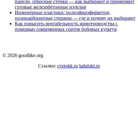
панели, откосные стенки — как выбирают и применяют
готовые железобетонные изделия
Инженерные пластики: полиэфирэфиркетон,
поликарбонатные стержни — где и почему их выбирают
Как повысить рентабельность животноводства с
помощью современных сортов бобовых культур
© 2026 goodlike.org
Ссылки:
cvetokk.ru
ladafakt.ru