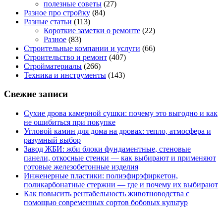
полезные советы
(27)
Разное про стройку
(84)
Разные статьи
(113)
Короткие заметки о ремонте
(22)
Разное
(83)
Строительные компании и услуги
(66)
Строительство и ремонт
(407)
Стройматериалы
(266)
Техника и инструменты
(143)
Свежие записи
Сухие дрова камерной сушки: почему это выгодно и как
не ошибиться при покупке
Угловой камин для дома на дровах: тепло, атмосфера и
разумный выбор
Завод ЖБИ: жби блоки фундаментные, стеновые
панели, откосные стенки — как выбирают и применяют
готовые железобетонные изделия
Инженерные пластики: полиэфирэфиркетон,
поликарбонатные стержни — где и почему их выбирают
Как повысить рентабельность животноводства с
помощью современных сортов бобовых культур