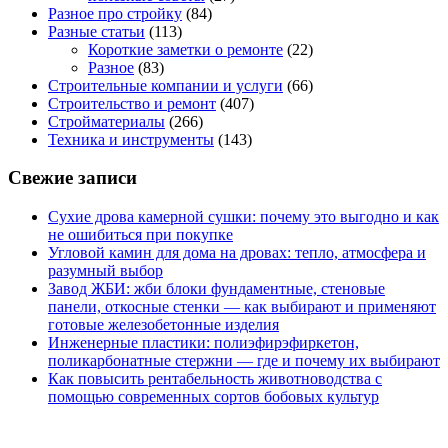
Разное про стройку
(84)
Разные статьи
(113)
Короткие заметки о ремонте
(22)
Разное
(83)
Строительные компании и услуги
(66)
Строительство и ремонт
(407)
Стройматериалы
(266)
Техника и инструменты
(143)
Свежие записи
Сухие дрова камерной сушки: почему это выгодно и как
не ошибиться при покупке
Угловой камин для дома на дровах: тепло, атмосфера и
разумный выбор
Завод ЖБИ: жби блоки фундаментные, стеновые
панели, откосные стенки — как выбирают и применяют
готовые железобетонные изделия
Инженерные пластики: полиэфирэфиркетон,
поликарбонатные стержни — где и почему их выбирают
Как повысить рентабельность животноводства с
помощью современных сортов бобовых культур