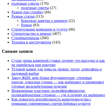
полезные советы
(176)
полезные советы
(27)
Разное про стройку
(84)
Разные статьи
(113)
Короткие заметки о ремонте
(22)
Разное
(83)
Строительные компании и услуги
(66)
Строительство и ремонт
(407)
Стройматериалы
(266)
Техника и инструменты
(143)
Свежие записи
Сухие дрова камерной сушки: почему это выгодно и как
не ошибиться при покупке
Угловой камин для дома на дровах: тепло, атмосфера и
разумный выбор
Завод ЖБИ: жби блоки фундаментные, стеновые
панели, откосные стенки — как выбирают и применяют
готовые железобетонные изделия
Инженерные пластики: полиэфирэфиркетон,
поликарбонатные стержни — где и почему их выбирают
Как повысить рентабельность животноводства с
помощью современных сортов бобовых культур