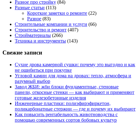
Разное про стройку
(84)
Разные статьи
(113)
Короткие заметки о ремонте
(22)
Разное
(83)
Строительные компании и услуги
(66)
Строительство и ремонт
(407)
Стройматериалы
(266)
Техника и инструменты
(143)
Свежие записи
Сухие дрова камерной сушки: почему это выгодно и как
не ошибиться при покупке
Угловой камин для дома на дровах: тепло, атмосфера и
разумный выбор
Завод ЖБИ: жби блоки фундаментные, стеновые
панели, откосные стенки — как выбирают и применяют
готовые железобетонные изделия
Инженерные пластики: полиэфирэфиркетон,
поликарбонатные стержни — где и почему их выбирают
Как повысить рентабельность животноводства с
помощью современных сортов бобовых культур