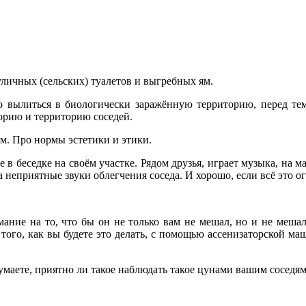
личных (сельских) туалетов и выгребных ям.
о вылиться в биологически заражённую территорию, перед тем
орию и территорию соседей.
м. Про нормы эстетики и этики.
е в беседке на своём участке. Рядом друзья, играет музыка, на 
а неприятные звуки облегчения соседа. И хорошо, если всё это о
мание на то, что бы он не только вам не мешал, но и не меша
т того, как вы будете это делать, с помощью ассенизаторской 
маете, приятно ли такое наблюдать такое цунами вашим соседям