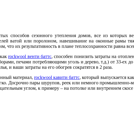
тых способов сезонного утепления домов, все из которых в
лей ватой или поролоном, навешивание на оконные рамы тяж
м, что их результативность в плане теплосохранности равна всег
 как
rockwool венти баттс
, способен понизить затраты на отопл
орами, печами потребляющими уголь и дерево, т.д.) от 33-ех до
ья, и ваши затраты на его обогрев сократятся в 2 раза.
ионный материал,
rockwool кавити баттс
, который выпускается как
гко. Досрочно пары шурупов, реек или немного промышленно-мо
рицательным углом, к примеру – на потолке или внутреннем скос