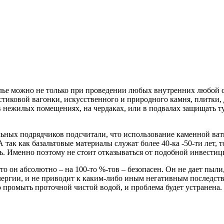
лье можно не только при проведении любых внутренних любой с
иковой вагонки, искусственного и природного камня, плитки, 
нежилых помещениях, на чердаках, или в подвалах защищать ту ж
льных подрядчиков подсчитали, что использование каменной ва
А так как базальтовые материалы служат более 40-ка -50-ти лет, 
. Именно поэтому не стоит отказываться от подобной инвестици
что он абсолютно – на 100-то %-тов – безопасен. Он не дает пыл
лергии, и не приводит к каким-либо иным негативным последстви
о промыть проточной чистой водой, и проблема будет устранена.