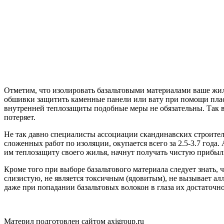
Отметим, что изолировать базальтовыми материалами ваше жи
обшивки защитить каменные панели или вату при помощи пласт
внутренней теплозащиты подобные меры не обязательны. Так в 
потеряет.
Не так давно специалисты ассоциации скандинавских строите
сложенных работ по изоляции, окупается всего за 2.5-3.7 года. 
им теплозащиту своего жилья, начнут получать чистую прибыль
Кроме того при выборе базальтового материала следует знать, 
слизистую, не является токсичным (ядовитым), не вызывает ал
даже при попадании базальтовых волокон в глаза их достаточн
Материл подготовлен сайтом axigroup.ru