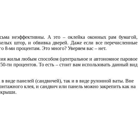
есьма неэффективны. А это – оклейка оконных рам бумагой,
елых штор, и обвивка дверей. Даже если все перечисленные
о 8-ми процентам. Это много? Уверяем вас – нет.
ения жилья любым способом (центральное и автономное паровое
 50-ти процентов. То есть – стоит вам использовать данный вид
 в виде панелей (сандвичей), так и в виде рулонной ваты. Вне
нтажного клея, и сандвич или панель можно закрепить как на
е крыши.