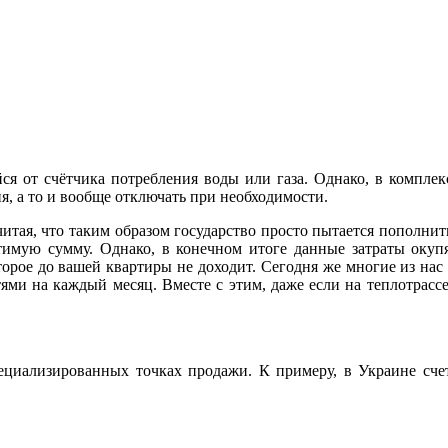
я от счётчика потребления воды или газа. Однако, в комплексе
я, а то и вообще отключать при необходимости.
итая, что таким образом государство просто пытается пополнить
имую сумму. Однако, в конечном итоге данные затраты окупя
оторое до вашей квартиры не доходит. Сегодня же многие из нас
ми на каждый месяц. Вместе с этим, даже если на теплотрассе 
ециализированных точках продажи. К примеру, в Украине счет