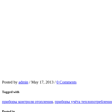
Posted by
admin
/
May 17, 2013
/
0 Comments
Tagged with
приборы контроля отопления
,
приборы учёта теплопотребления
Posted in