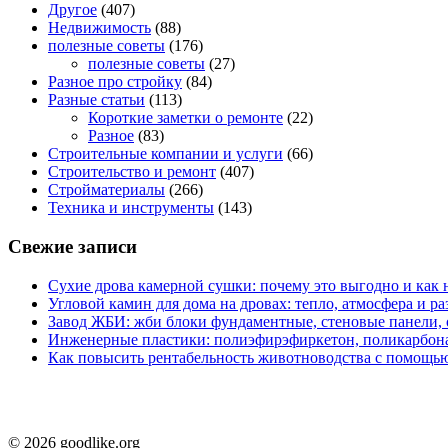
Другое
(407)
Недвижимость
(88)
полезные советы
(176)
полезные советы
(27)
Разное про стройку
(84)
Разные статьи
(113)
Короткие заметки о ремонте
(22)
Разное
(83)
Строительные компании и услуги
(66)
Строительство и ремонт
(407)
Стройматериалы
(266)
Техника и инструменты
(143)
Свежие записи
Сухие дрова камерной сушки: почему это выгодно и как 
Угловой камин для дома на дровах: тепло, атмосфера и 
Завод ЖБИ: жби блоки фундаментные, стеновые панели,
Инженерные пластики: полиэфирэфиркетон, поликарбон
Как повысить рентабельность животноводства с помощью
© 2026 goodlike.org