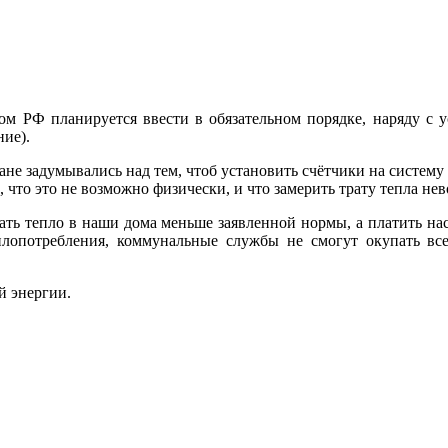
вом РФ планируется ввести в обязательном порядке, наряду с у
ние).
ане задумывались над тем, чтоб установить счётчики на систем
, что это не возможно физически, и что замерить трату тепла н
ать тепло в наши дома меньше заявленной нормы, а платить нас 
плопотребления, коммунальные службы не смогут окупать все
й энергии.