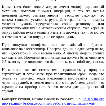
Кроме того, более новые модели имеют модифицированный
механизм, который снижает вибрации, а так же весьма
полезной можно считать энерга – гасящую рукоятку, что
весьма снижает усталость руки. Для сравнения, в старых
моделях рукоять представляла собой резиновую или
каучуковую оплётку на металлическом стержне. Уже через 20
минут работы рука начинала неметь и дрожать так, что потом
в течении часа эти ощущения не пропадали.
При покупки шлиф-машинки не забывайте обратить
внимание на электрошнур. Поверти, длины в один метр не то,
что недостаточно, но и весьма мало. А многие модели грешат
как раз этим. Нормальная длина шнура должна быть минимум
2,5 м, но лучше подлине, что бы не таскать с собой переноски.
И конечно же не стесняйтесь спрашивать у продавца
сертификат и уточняйте про гарантийный срок. Ведь это
очень не приятно, когда купленный инструмент ломается
через пару дней, и только после этого потребитель узнаёт, что
гарантии на прибор нет. А это весьма распространённый
случай.
Болгарку купили, можно начинать работать, но,
не забывайте
про технику безопасности при работе с шлиф-машинкой!!!