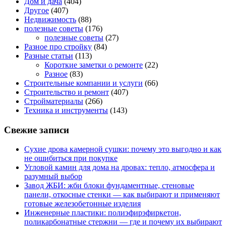
Дом и дача
(404)
Другое
(407)
Недвижимость
(88)
полезные советы
(176)
полезные советы
(27)
Разное про стройку
(84)
Разные статьи
(113)
Короткие заметки о ремонте
(22)
Разное
(83)
Строительные компании и услуги
(66)
Строительство и ремонт
(407)
Стройматериалы
(266)
Техника и инструменты
(143)
Свежие записи
Сухие дрова камерной сушки: почему это выгодно и как
не ошибиться при покупке
Угловой камин для дома на дровах: тепло, атмосфера и
разумный выбор
Завод ЖБИ: жби блоки фундаментные, стеновые
панели, откосные стенки — как выбирают и применяют
готовые железобетонные изделия
Инженерные пластики: полиэфирэфиркетон,
поликарбонатные стержни — где и почему их выбирают