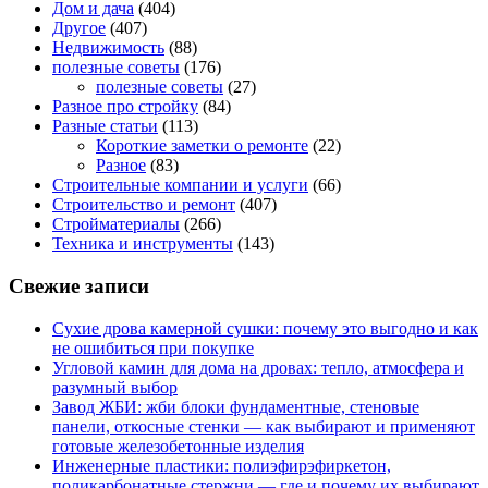
Дом и дача
(404)
Другое
(407)
Недвижимость
(88)
полезные советы
(176)
полезные советы
(27)
Разное про стройку
(84)
Разные статьи
(113)
Короткие заметки о ремонте
(22)
Разное
(83)
Строительные компании и услуги
(66)
Строительство и ремонт
(407)
Стройматериалы
(266)
Техника и инструменты
(143)
Свежие записи
Сухие дрова камерной сушки: почему это выгодно и как
не ошибиться при покупке
Угловой камин для дома на дровах: тепло, атмосфера и
разумный выбор
Завод ЖБИ: жби блоки фундаментные, стеновые
панели, откосные стенки — как выбирают и применяют
готовые железобетонные изделия
Инженерные пластики: полиэфирэфиркетон,
поликарбонатные стержни — где и почему их выбирают