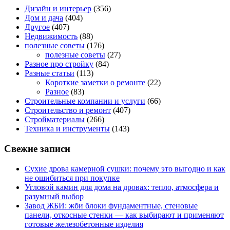
Дизайн и интерьер
(356)
Дом и дача
(404)
Другое
(407)
Недвижимость
(88)
полезные советы
(176)
полезные советы
(27)
Разное про стройку
(84)
Разные статьи
(113)
Короткие заметки о ремонте
(22)
Разное
(83)
Строительные компании и услуги
(66)
Строительство и ремонт
(407)
Стройматериалы
(266)
Техника и инструменты
(143)
Свежие записи
Сухие дрова камерной сушки: почему это выгодно и как
не ошибиться при покупке
Угловой камин для дома на дровах: тепло, атмосфера и
разумный выбор
Завод ЖБИ: жби блоки фундаментные, стеновые
панели, откосные стенки — как выбирают и применяют
готовые железобетонные изделия