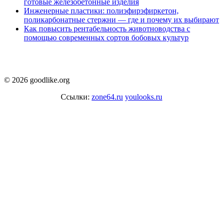
готовые железобетонные изделия
Инженерные пластики: полиэфирэфиркетон,
поликарбонатные стержни — где и почему их выбирают
Как повысить рентабельность животноводства с
помощью современных сортов бобовых культур
© 2026 goodlike.org
Ссылки:
zone64.ru
youlooks.ru