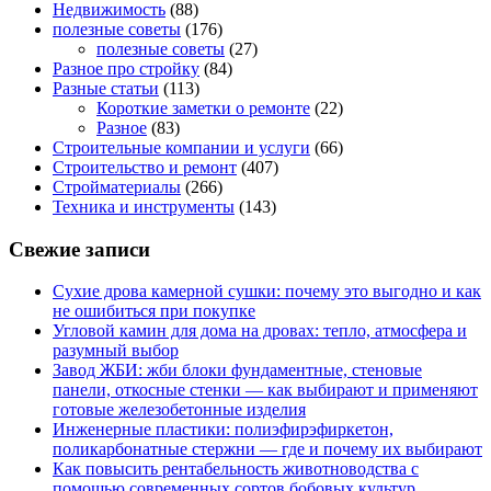
Недвижимость
(88)
полезные советы
(176)
полезные советы
(27)
Разное про стройку
(84)
Разные статьи
(113)
Короткие заметки о ремонте
(22)
Разное
(83)
Строительные компании и услуги
(66)
Строительство и ремонт
(407)
Стройматериалы
(266)
Техника и инструменты
(143)
Свежие записи
Сухие дрова камерной сушки: почему это выгодно и как
не ошибиться при покупке
Угловой камин для дома на дровах: тепло, атмосфера и
разумный выбор
Завод ЖБИ: жби блоки фундаментные, стеновые
панели, откосные стенки — как выбирают и применяют
готовые железобетонные изделия
Инженерные пластики: полиэфирэфиркетон,
поликарбонатные стержни — где и почему их выбирают
Как повысить рентабельность животноводства с
помощью современных сортов бобовых культур