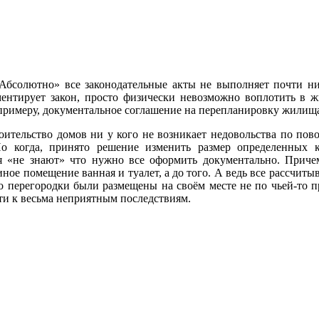
«Абсолютно» все законодательные акты не выполняет почти ни
ментирует закон, просто физически невозможно воплотить в ж
 примеру, документальное соглашение на перепланировку жилищ
роительство домов ни у кого не возникает недовольства по пов
о когда, принято решение изменить размер определенных 
я «не знают» что нужно все оформить документально. Причем
ное помещение ванная и туалет, а до того. А ведь все рассчит
то перегородки были размещены на своём месте не по чьей-то 
ти к весьма неприятным последствиям.