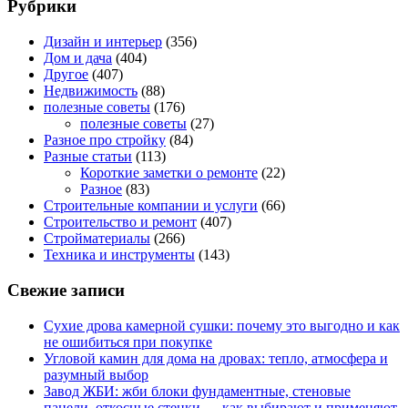
Рубрики
Дизайн и интерьер
(356)
Дом и дача
(404)
Другое
(407)
Недвижимость
(88)
полезные советы
(176)
полезные советы
(27)
Разное про стройку
(84)
Разные статьи
(113)
Короткие заметки о ремонте
(22)
Разное
(83)
Строительные компании и услуги
(66)
Строительство и ремонт
(407)
Стройматериалы
(266)
Техника и инструменты
(143)
Свежие записи
Сухие дрова камерной сушки: почему это выгодно и как
не ошибиться при покупке
Угловой камин для дома на дровах: тепло, атмосфера и
разумный выбор
Завод ЖБИ: жби блоки фундаментные, стеновые
панели, откосные стенки — как выбирают и применяют