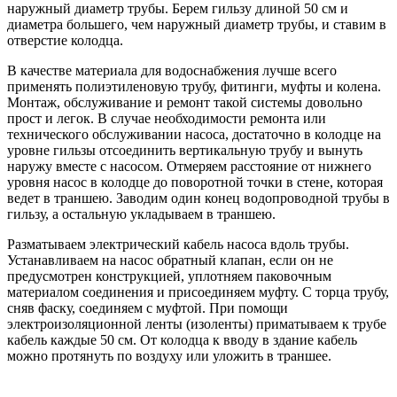
наружный диаметр трубы. Берем гильзу длиной 50 см и
диаметра большего, чем наружный диаметр трубы, и ставим в
отверстие колодца.
В качестве материала для водоснабжения лучше всего
применять полиэтиленовую трубу, фитинги, муфты и колена.
Монтаж, обслуживание и ремонт такой системы довольно
прост и легок. В случае необходимости ремонта или
технического обслуживании насоса, достаточно в колодце на
уровне гильзы отсоединить вертикальную трубу и вынуть
наружу вместе с насосом. Отмеряем расстояние от нижнего
уровня насос в колодце до поворотной точки в стене, которая
ведет в траншею. Заводим один конец водопроводной трубы в
гильзу, а остальную укладываем в траншею.
Разматываем электрический кабель насоса вдоль трубы.
Устанавливаем на насос обратный клапан, если он не
предусмотрен конструкцией, уплотняем паковочным
материалом соединения и присоединяем муфту. С торца трубу,
сняв фаску, соединяем с муфтой. При помощи
электроизоляционной ленты (изоленты) приматываем к трубе
кабель каждые 50 см. От колодца к вводу в здание кабель
можно протянуть по воздуху или уложить в траншее.