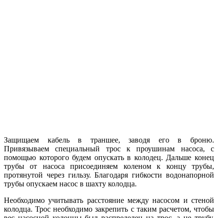
Защищаем кабель в траншее, заводя его в броню.
Привязываем специальный трос к проушинам насоса, с
помощью которого будем опускать в колодец. Дальше конец
трубы от насоса присоединяем коленом к концу трубы,
протянутой через гильзу. Благодаря гибкости водонапорной
трубы опускаем насос в шахту колодца.
Необходимо учитывать расстояние между насосом и стеной
колодца. Трос необходимо закрепить с таким расчетом, чтобы
вес насосной колонны был распределен на трос, а не трубу.