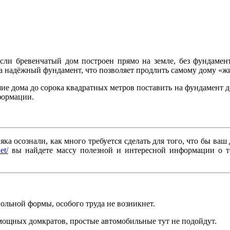
ли бревенчатый дом построен прямо на земле, без фундамента
 надёжный фундамент, что позволяет продлить самому дому «жизн
шие дома до сорока квадратных метров поставить на фундамент д
формации.
ка осознали, как много требуется сделать для того, что бы ва
et/
вы найдете массу полезной и интересной информации о то
ольной формы, особого труда не возникнет.
о мощных домкратов, простые автомобильные тут не подойдут.