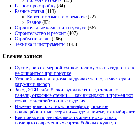
полезные советы
(27)
Разное про стройку
(84)
Разные статьи
(113)
Короткие заметки о ремонте
(22)
Разное
(83)
Строительные компании и услуги
(66)
Строительство и ремонт
(407)
Стройматериалы
(266)
Техника и инструменты
(143)
Свежие записи
Сухие дрова камерной сушки: почему это выгодно и как
не ошибиться при покупке
Угловой камин для дома на дровах: тепло, атмосфера и
разумный выбор
Завод ЖБИ: жби блоки фундаментные, стеновые
панели, откосные стенки — как выбирают и применяют
готовые железобетонные изделия
Инженерные пластики: полиэфирэфиркетон,
поликарбонатные стержни — где и почему их выбирают
Как повысить рентабельность животноводства с
помощью современных сортов бобовых культур