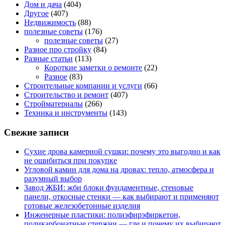
Дом и дача
(404)
Другое
(407)
Недвижимость
(88)
полезные советы
(176)
полезные советы
(27)
Разное про стройку
(84)
Разные статьи
(113)
Короткие заметки о ремонте
(22)
Разное
(83)
Строительные компании и услуги
(66)
Строительство и ремонт
(407)
Стройматериалы
(266)
Техника и инструменты
(143)
Свежие записи
Сухие дрова камерной сушки: почему это выгодно и как
не ошибиться при покупке
Угловой камин для дома на дровах: тепло, атмосфера и
разумный выбор
Завод ЖБИ: жби блоки фундаментные, стеновые
панели, откосные стенки — как выбирают и применяют
готовые железобетонные изделия
Инженерные пластики: полиэфирэфиркетон,
поликарбонатные стержни — где и почему их выбирают