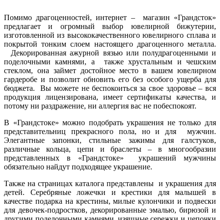
Помимо драгоценностей, интернет – магазин «Грандсток»
предлагает и огромный выбор ювелирной бижутерии,
изготовленной из высококачественного ювелирного сплава и
покрытой тонким слоем настоящего драгоценного металла.
Декорированная ажурной вязью или полудрагоценными и
поделочными камнями, а также хрустальным и чешским
стеклом, она займет достойное место в вашем ювелирном
гардеробе и позволит обновить его без особого ущерба для
бюджета. Вы можете не беспокоиться за свое здоровье – вся
продукция лицензирована, имеет сертификаты качества, и
потому ни раздражение, ни аллергия вас не побеспокоят.
В «Грандстоке» можно подобрать украшения не только для
представительниц прекрасного пола, но и для мужчин.
Элегантные запонки, стильные зажимы для галстуков,
различные кольца, цепи и браслеты – в многообразии
представленных в «Грандстоке» украшений мужчины
обязательно найдут подходящее украшение.
Также на страницах каталога представлены и украшения для
детей. Серебряные ложечки и крестики для малышей в
качестве подарка на крестины, милые кулончики и подвески
для девочек-подростков, декорированные эмалью, бирюзой и
другими поделочными камнями, изящные сережки и цепочки