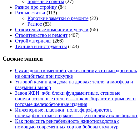
полезные советы
(27)
Разное про стройку
(84)
Разные статьи
(113)
Короткие заметки о ремонте
(22)
Разное
(83)
Строительные компании и услуги
(66)
Строительство и ремонт
(407)
Стройматериалы
(266)
Техника и инструменты
(143)
Свежие записи
Сухие дрова камерной сушки: почему это выгодно и как
не ошибиться при покупке
Угловой камин для дома на дровах: тепло, атмосфера и
разумный выбор
Завод ЖБИ: жби блоки фундаментные, стеновые
панели, откосные стенки — как выбирают и применяют
готовые железобетонные изделия
Инженерные пластики: полиэфирэфиркетон,
поликарбонатные стержни — где и почему их выбирают
Как повысить рентабельность животноводства с
помощью современных сортов бобовых культур