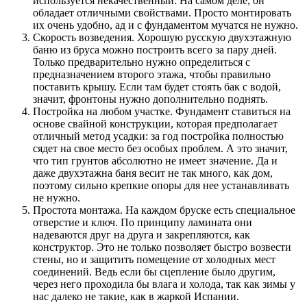
используется некачественный. На самом деле, он
обладает отличными свойствами. Просто монтировать
их очень удобно, ад и с фундаментом мучатся не нужно.
Скорость возведения. Хорошую русскую двухэтажную
баню из бруса можно построить всего за пару дней.
Только предварительно нужно определиться с
предназначением второго этажа, чтобы правильно
поставить крышу. Если там будет стоять бак с водой,
значит, фронтоны нужно дополнительно поднять.
Постройка на любом участке. Фундамент ставиться на
основе свайной конструкции, которая предполагает
отличный метод усадки: за год постройка полностью
сядет на свое место без особых проблем. А это значит,
что тип грунтов абсолютно не имеет значение. Да и
даже двухэтажна баня весит не так много, как дом,
поэтому сильно крепкие опоры для нее устанавливать
не нужно.
Простота монтажа. На каждом бруске есть специальное
отверстие и ключ. По принципу ламината они
надеваются друг на друга и закрепляются, как
конструктор. Это не только позволяет быстро возвести
стены, но и защитить помещение от холодных мест
соединений. Ведь если бы сцепление было другим,
через него проходила бы влага и холода, так как зимы у
нас далеко не такие, как в жаркой Испании.