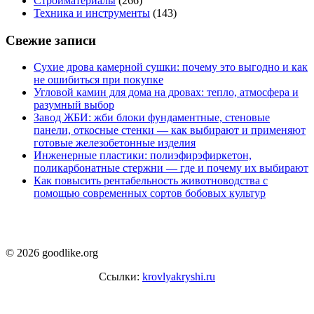
Стройматериалы
(266)
Техника и инструменты
(143)
Свежие записи
Сухие дрова камерной сушки: почему это выгодно и как
не ошибиться при покупке
Угловой камин для дома на дровах: тепло, атмосфера и
разумный выбор
Завод ЖБИ: жби блоки фундаментные, стеновые
панели, откосные стенки — как выбирают и применяют
готовые железобетонные изделия
Инженерные пластики: полиэфирэфиркетон,
поликарбонатные стержни — где и почему их выбирают
Как повысить рентабельность животноводства с
помощью современных сортов бобовых культур
© 2026 goodlike.org
Ссылки:
krovlyakryshi.ru